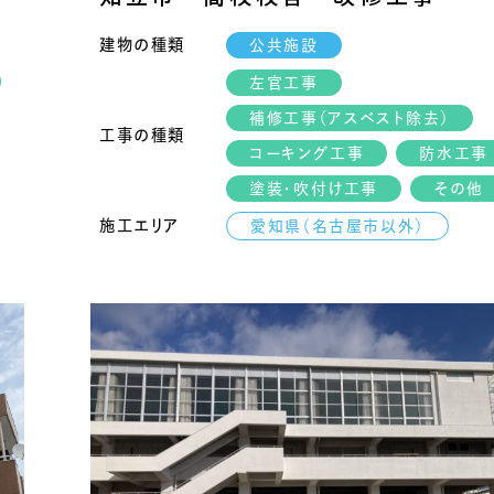
建物の種類
公共施設
左官工事
補修工事（アスベスト除去）
工事の種類
コーキング工事
防水工事
塗装・吹付け工事
その他
施工エリア
愛知県（名古屋市以外）