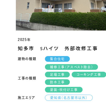
2025年
知多市 Sハイツ 外部改修工事
建物の種類
集合住宅
補修工事（アスベスト除去）
足場工事
コーキング工事
工事の種類
防水工事
塗装・吹付け工事
施工エリア
愛知県（名古屋市以外）