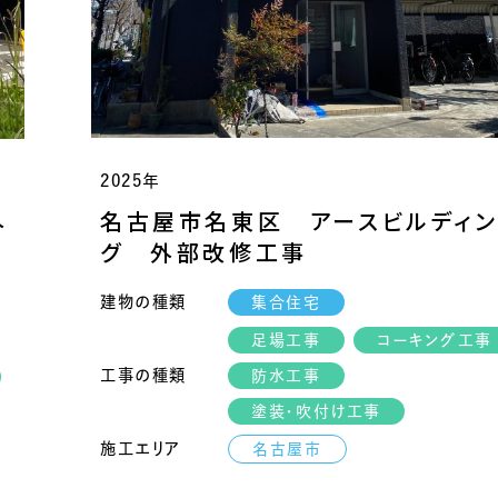
2025年
名古屋市名東区 アースビルディ
外
グ 外部改修工事
建物の種類
集合住宅
足場工事
コーキング工事
工事の種類
防水工事
塗装・吹付け工事
施工エリア
名古屋市