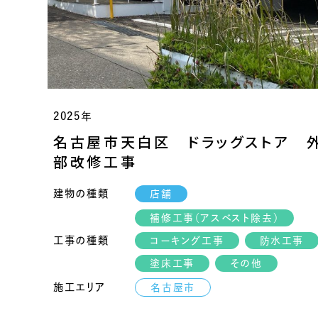
2025年
名古屋市天白区 ドラッグストア 
部改修工事
建物の種類
店舗
補修工事（アスベスト除去）
工事の種類
コーキング工事
防水工事
塗床工事
その他
施工エリア
名古屋市