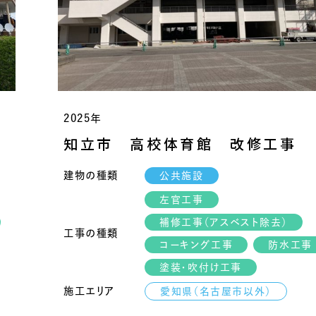
2025年
知立市 高校体育館 改修工事
建物の種類
公共施設
左官工事
補修工事（アスベスト除去）
工事の種類
コーキング工事
防水工事
塗装・吹付け工事
施工エリア
愛知県（名古屋市以外）